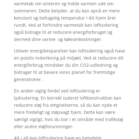
varmetab om vinteren og holde varmen ude om
sommeren. Dette betyder, at du kan opnå en mere
konstant og behagelig temperatur i dit hjem året
rundt. Ved at forhindre varmetab kan loftisolering
også bidrage til at reducere energiforbruget og
dermed dine varme- og køleomkostninger.
Udover energibesparelser kan loftisolering også have
en positiv indvirkning på miljøet. Ved at reducere dit
energiforbrug mindsker du din CO2-udledning og
bidrager til at bevare vores planet for fremtidige
generationer.
En anden vigtig fordel ved loftisolering er
lydisolering. En korrekt isoleret loftkonstruktion kan
reducere støj fra omgivelserne, så du kan nyde et
mere fredeligt og støjsvagt hjem. Dette kan være
særligt vigtigt, hvis du bor i et område med trafikstøj
eller andre støjforureninger.
Alt i alt kan loftisolering have en betydelig