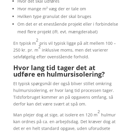
Hvor det skal udføres
Hvor mange m² væg der er tale om
Hvilken type granulat der skal bruges
Om det er et enestående projekt eller i forbindelse
med flere projekt (ift. evt. mængderabat)
2
En typisk m
pris vil typisk ligge på alt mellem 100 –
2
250 kr. pr. m
inklusive moms, men det varierer
selvfølgelig efter ovenstående forhold.
Hvor lang tid tager det at
udføre en hulmursisolering?
Et typisk spørgsmål der også bliver stillet omkring
hulmursisolering, er hvor lang tid processen tager.
Tidsforbruget kommer an på opgavens omfang, så
derfor kan det være svært at spå om.
2
Man plejer dog at sige, at isolere en 120 m
hulmur
kan ordnes på ca. en arbejdsdag. Det kræver dog at
det er en helt standard opgave, uden uforudsete