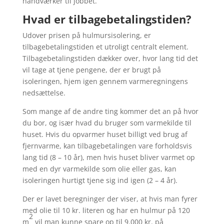
håndværker til jobbet.
Hvad er tilbagebetalingstiden?
Udover prisen på hulmursisolering, er
tilbagebetalingstiden et utroligt centralt element.
Tilbagebetalingstiden dækker over, hvor lang tid det
vil tage at tjene pengene, der er brugt på
isoleringen, hjem igen gennem varmeregningens
nedsættelse.
Som mange af de andre ting kommer det an på hvor
du bor, og især hvad du bruger som varmekilde til
huset. Hvis du opvarmer huset billigt ved brug af
fjernvarme, kan tilbagebetalingen vare forholdsvis
lang tid (8 – 10 år), men hvis huset bliver varmet op
med en dyr varmekilde som olie eller gas, kan
isoleringen hurtigt tjene sig ind igen (2 – 4 år).
Der er lavet beregninger der viser, at hvis man fyrer
med olie til 10 kr. literen og har en hulmur på 120
2
m
vil man kunne spare op til 9.000 kr. på