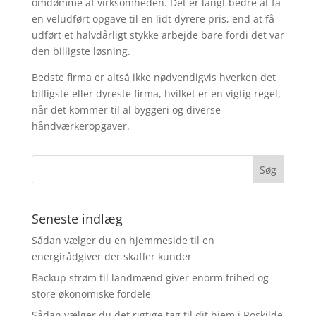
omdømme af virksomheden. Det er langt bedre at få
en veludført opgave til en lidt dyrere pris, end at få
udført et halvdårligt stykke arbejde bare fordi det var
den billigste løsning.
Bedste firma er altså ikke nødvendigvis hverken det
billigste eller dyreste firma, hvilket er en vigtig regel,
når det kommer til al byggeri og diverse
håndværkeropgaver.
Seneste indlæg
Sådan vælger du en hjemmeside til en
energirådgiver der skaffer kunder
Backup strøm til landmænd giver enorm frihed og
store økonomiske fordele
Sådan vælger du det rigtige tag til dit hjem i Roskilde