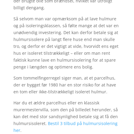
der brugte olie som brændsel, hvilket var utroligt
billigt dengang.
Så selvom man var opmærksom på at lave hulmure
og på isoleringsklassen, så følte mange at det var en
unødvendig investering. Det kan derfor betale sig at
hulmursisolere på langt flere huse end man skulle
tro, og derfor er det vigtigt at vide, hvorvidt ens eget
hus er isoleret tilstrækkeligt – eller om man rent
faktisk kunne lave en hulmursisolering for at spare
penge i længden og optimere ens bolig.
Som tommelfingerregel siger man, at et parcelhus,
der er bygget før 1980 har en stor risiko for at have
en tom eller ikke-tilstrækkeligt isoleret hulmur.
Har du et ældre parcelhus eller en klassisk
murermestervilla, som den på billedet herunder, så
kan det med stor sandsynlighed betale sig at få den
hulmursisoleret.
Bestil 3 tilbud på hulmursisolering
her
.